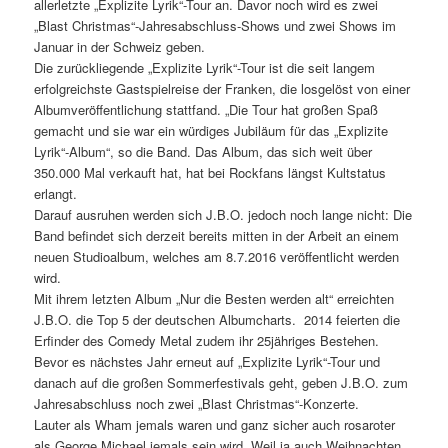
allerletzte „Explizite Lyrik“-Tour an. Davor noch wird es zwei
„Blast Christmas“-Jahresabschluss-Shows und zwei Shows im
Januar in der Schweiz geben.
Die zurückliegende „Explizite Lyrik“-Tour ist die seit langem
erfolgreichste Gastspielreise der Franken, die losgelöst von einer
Albumveröffentlichung stattfand. „Die Tour hat großen Spaß
gemacht und sie war ein würdiges Jubiläum für das „Explizite
Lyrik“-Album“, so die Band. Das Album, das sich weit über
350.000 Mal verkauft hat, hat bei Rockfans längst Kultstatus
erlangt.
Darauf ausruhen werden sich J.B.O. jedoch noch lange nicht: Die
Band befindet sich derzeit bereits mitten in der Arbeit an einem
neuen Studioalbum, welches am 8.7.2016 veröffentlicht werden
wird.
Mit ihrem letzten Album „Nur die Besten werden alt“ erreichten
J.B.O. die Top 5 der deutschen Albumcharts. 2014 feierten die
Erfinder des Comedy Metal zudem ihr 25jähriges Bestehen.
Bevor es nächstes Jahr erneut auf „Explizite Lyrik“-Tour und
danach auf die großen Sommerfestivals geht, geben J.B.O. zum
Jahresabschluss noch zwei „Blast Christmas“-Konzerte.
Lauter als Wham jemals waren und ganz sicher auch rosaroter
als George Michael jemals sein wird. Weil ja auch Weihnachten