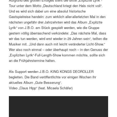
Aufgrund des großen Erfolges steht die dritte „Explizite Lyrik“-
Tour unter dem Motto „Deutschland kriegt den Hals nicht voll“.
Und es wird sich dabei um eine absolut historische
Gastspielreise handeln: zum wirklich aller-allerletzten Mal in den
nächsten ungefähr drei Jahrzehnten wird das Album „Explizite
Lyrik“ von J.B.O. am Stück gespielt werden, wie die Gruppe
gestern völlig überraschend verkündete: „Das nächste Mal, dass
wir das tun werden, wird erst wieder in 29 Jahren sein“, teilten die
Musiker mit. „Und dann auch mit leicht veränderter Licht-Show.“
Wer also noch einmal – oder überhaupt noch – in den Genuss der
„Expliziten Lyrik“-Full-Length-Show kommen möchte, sollte sich
an die Frühjahrstermine halten.
Als Support werden J.B.O. KING KONGS DEOROLLER
begleiten. Die Band veröffentlichte vor einigen Wochen ihr
aktuelles Album „Gute Besserung“.
Video „Claus Hipp“ (feat. Micaela Schäfer)