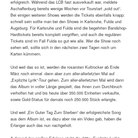
erfolgreich. Während das LCB fast ausverkauft war, meldete
Aschaffenburg bereits wenige Wochen vor Tourstart „sold out“.
Bei einigen weiteren Shows werden die Tickets ebenfalls knapp:
schnell sein sollte man bei den Shows in Karlsruhe, Fulda und
Augsburg. Für Karlsruhe und Fulda sind die begehrten Bandshop-
Hardtickets bereits komplett vergriffen, und auch die regulären
Tickets sind im Fall Fulda so gut wie alle. Wer die Show noch
sehen will, sollte sich in den nächsten zwei Tagen noch um
Karten kümmern.
Und weil das so ist, werden die rosaroten Kultrocker ab Ende
März noch einmal -dann aber zum aller-allerletzten Mal auf
„Explizite Lyrik“-Tour gehen. Zum aller-allerletzten Mal wird dann
das Album in voller Länge gespielt, das ihnen zum Durchbruch
verholfen hat und bis heute über 350.000 Einheiten verkaufte,
sowie Gold-Status für damals noch 250.000 Stück erlangte.
Und weil „Ein Guter Tag Zum Sterben“ der erfolgreichste Song
aus dem Album ist, es dazu aber nie ein Video gab, haben die
Erlanger auch das nun nachgeholt.