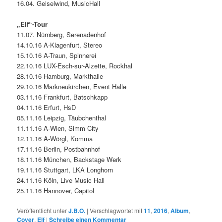
16.04. Geiselwind, MusicHall
„Elf“-Tour
11.07. Nürnberg, Serenadenhof
14.10.16 A-Klagenfurt, Stereo
15.10.16 A-Traun, Spinnerei
22.10.16 LUX-Esch-sur-Alzette, Rockhal
28.10.16 Hamburg, Markthalle
29.10.16 Markneukirchen, Event Halle
03.11.16 Frankfurt, Batschkapp
04.11.16 Erfurt, HsD
05.11.16 Leipzig, Täubchenthal
11.11.16 A-Wien, Simm City
12.11.16 A-Wörgl, Komma
17.11.16 Berlin, Postbahnhof
18.11.16 München, Backstage Werk
19.11.16 Stuttgart, LKA Longhorn
24.11.16 Köln, Live Music Hall
25.11.16 Hannover, Capitol
Veröffentlicht unter
J.B.O.
|
Verschlagwortet mit
11
,
2016
,
Album
,
Cover
,
Elf
|
Schreibe einen Kommentar