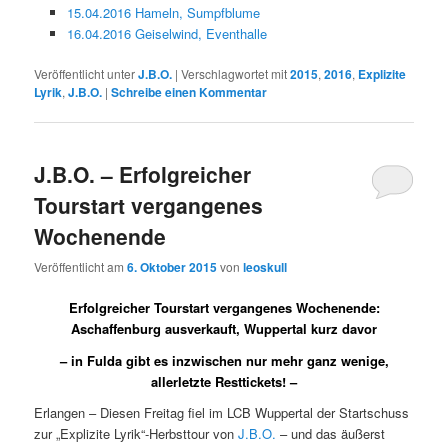
15.04.2016 Hameln, Sumpfblume
16.04.2016 Geiselwind, Eventhalle
Veröffentlicht unter
J.B.O.
|
Verschlagwortet mit
2015
,
2016
,
Explizite
Lyrik
,
J.B.O.
|
Schreibe einen Kommentar
J.B.O. – Erfolgreicher
Tourstart vergangenes
Wochenende
Veröffentlicht am
6. Oktober 2015
von
leoskull
Erfolgreicher Tourstart vergangenes Wochenende:
Aschaffenburg ausverkauft, Wuppertal kurz davor
– in Fulda gibt es inzwischen nur mehr ganz wenige,
allerletzte Resttickets! –
Erlangen – Diesen Freitag fiel im LCB Wuppertal der Startschuss
zur „Explizite Lyrik“-Herbsttour von
J.B.O.
– und das äußerst