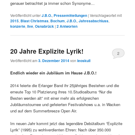
genauer betrachtet ja immer schon Synonyme…
Veröffentlicht unter
J.B.O.
,
Pressemitteilungen
|
Verschlagwortet mit
2015
,
Blast Christmas
,
Bochum
,
J.B.O.
,
Jahresabschluss
,
konzerte
,
live
,
Osnabrück
|
2
Antworten
20 Jahre Explizite Lyrik!
2
Veröffentlicht am
3. Dezember 2014
von
leoskull
Endlich wieder ein Jubiläum im Hause J.B.O.!
2014 feierte die Erlanger Band ihr 25jähriges Bestehen und die
erneute Top 10 Platzierung ihres 10.Studioalbums “Nur die
Besten werden alt” mit einer mehr als erfolgreichen
Jubiläumstournee und gefeierten Festivalshows u.a. in Wacken
und auf dem Summerbreeze Open Air.
Im neuen Jahr kommt jetzt das legendäre Debütalbum “Explizite
Lyrik” (1995) zu wohlverdienten Ehren: Nach über 350.000