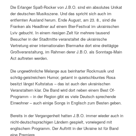
Die Erlanger Spaß-Rocker von J.B.O. sind ein absolutes Unikat
der deutschen Musikszene. Und das spricht sich auch im
entfernten Ausland herum. Ende August, am 23. 8., sind die
Franken als Headliner auf einem Bier-Festival im ukrainischen
Lviv gebucht. In einem riesigen Zelt für mehrere tausend
Besucher in der Stadtmitte veranstaltet die ukrainische
Vertretung einer internationalen Biermarke dort eine dreitägige
Großveranstaltung, im Rahmen derer J.B.O. als Sonntags-Main
Act auftreten werden.
Die ungewöhnliche Melange aus beinharter Rockmusik und
schräg-geistreichem Humor, getarnt in quietschbuntes Rosa
besitzt längst Kultstatus – das ist auch den ukrainischen
Veranstaltern klar. Die Band wird dort neben einem Best Of-
Programm – in der Region gibt es viele Deutsch sprechende
Einwohner – auch einige Songs in Englisch zum Besten geben.
Bereits in der Vergangenheit hatten J.B.O. immer wieder auch in
nicht-deutschsprachigen Ländern gespielt, vorwiegend mit
englischem Programm. Der Auftritt in der Ukraine ist für Band
eine Premiere.