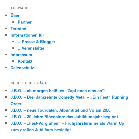
AUSWAHL
Über
Partner
Termine
Informationen für
…Presse & Blogger
…Veranstalter
Impressum
Kontakt
Datenschutz
NEUESTE BEITRÄGE
J.B.O. – ab morgen heißt es „Zapf noch eins an“!
J.B.O. – Drei Jahrzehnte Comedy Metal – „Ein Fest“ Running
Order
J.B.O. – neue Tourdaten, Albumtitel und Vö am 28.6.
J.B.O. – 30 Jahre Blöedsinn: das Jubiläumsjahr beginnt
J.B.O. – „Fest-Vorglühen“ – Frühjahrstermine als Warm Up
zum großen Jubiläum bestätigt