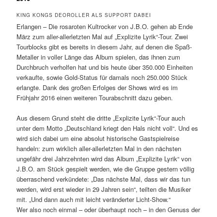
KING KONGS DEOROLLER ALS SUPPORT DABEI
Erlangen – Die rosaroten Kultrocker von J.B.O. gehen ab Ende
März zum aller-allerletzten Mal auf „Explizite Lyrik“-Tour. Zwei
Tourblocks gibt es bereits in diesem Jahr, auf denen die Spaß-
Metaller in voller Länge das Album spielen, das ihnen zum
Durchbruch verholfen hat und bis heute über 350.000 Einheiten
verkaufte, sowie Gold-Status für damals noch 250.000 Stück
erlangte. Dank des großen Erfolges der Shows wird es im
Frühjahr 2016 einen weiteren Tourabschnitt dazu geben.
Aus diesem Grund steht die dritte „Explizite Lyrik“-Tour auch
unter dem Motto „Deutschland kriegt den Hals nicht voll“. Und es
wird sich dabei um eine absolut historische Gastspielreise
handeln: zum wirklich aller-allerletzten Mal in den nächsten
ungefähr drei Jahrzehnten wird das Album „Explizite Lyrik“ von
J.B.O. am Stück gespielt werden, wie die Gruppe gestern völlig
überraschend verkündete: „Das nächste Mal, dass wir das tun
werden, wird erst wieder in 29 Jahren sein“, teilten die Musiker
mit. „Und dann auch mit leicht veränderter Licht-Show.“
Wer also noch einmal – oder überhaupt noch – in den Genuss der