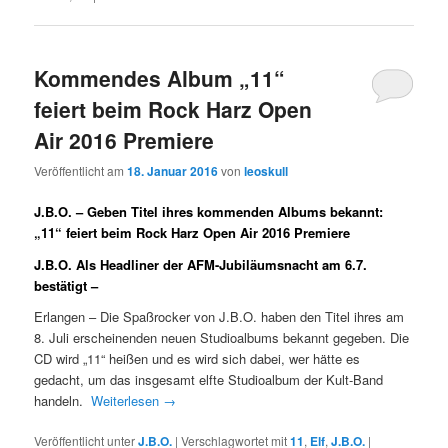
Kommendes Album „11“
feiert beim Rock Harz Open
Air 2016 Premiere
Veröffentlicht am
18. Januar 2016
von
leoskull
J.B.O. – Geben Titel ihres kommenden Albums bekannt:
„11“ feiert beim Rock Harz Open Air 2016 Premiere
J.B.O. Als Headliner der AFM-Jubiläumsnacht am 6.7.
bestätigt –
Erlangen – Die Spaßrocker von J.B.O. haben den Titel ihres am
8. Juli erscheinenden neuen Studioalbums bekannt gegeben. Die
CD wird „11“ heißen und es wird sich dabei, wer hätte es
gedacht, um das insgesamt elfte Studioalbum der Kult-Band
handeln.
Weiterlesen
→
Veröffentlicht unter
J.B.O.
|
Verschlagwortet mit
11
,
Elf
,
J.B.O.
|