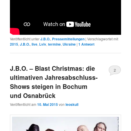
Veröffentlicht unter
J.B.O.
,
Pressemitteilungen
|
Verschlagwortet mit
2015
,
J.B.O.
,
live
,
Lviv
,
termine
,
Ukraine
|
1
Antwort
J.B.O. – Blast Christmas: die
2
ultimativen Jahresabschluss-
Shows steigen in Bochum
und Osnabrück
Veröffentlicht am
10. Mai 2015
von
leoskull