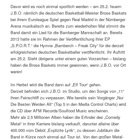
Davor wird es noch einmal sportlich werden – am 25.2. feuern
J.B.O. nämlich die deutschen Basketball-Meister Brose Baskets
bei ihrem Euroleague Spiel gegen Real Madrid in der Nürnberger
Arena musikalisch an. Bereits zum wiederholten Mal stimmt die
Band damit ein Lied für die Bamberger Mannschaft an. Bereits
2013 hatte sie im Rahmen der Veröffentlichung ihrer EP
„S.P.O.R.T.“ die Hymne „Bamberch – Freak City“ für die derzeit
erfolgreichsten deutschen Basketballer veröffentlicht. Ihr Auftritt
am 25.2. Steht übrigens unter einem guten Vorzeichen – bislang
haben die Brose Baskets immer gewonnen, wenn J.B.O. vor Ort
waren!
Im Herbst wird die Band dann auf „Elf Tour“ gehen.
Derzeit befinden sich J.B.O. im Studio, um den Songs von „11“
ihren Feinschliff zu verpassen. Wie bereits sein Vorgänger „Nur
Die Besten Werden Alt“ (Top 5 in den Media Control Charts) wird
die CD über AFM Records/Soulfood Music erscheinen.
Mehr als 2,5 Millionen Alben haben die Erfinder des „Comedy
Metal“ in ihrer Karriere bislang verkauft, darunter alleine über
400.000 vom Debüt „Explizite Lyrik“, zu dessen Jubiläum die
Band in Kürze noch einmal auf Tour ist. Von den großen Metal-