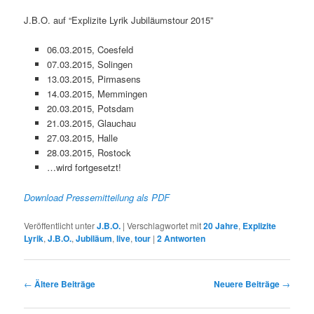
J.B.O. auf “Explizite Lyrik Jubiläumstour 2015”
06.03.2015, Coesfeld
07.03.2015, Solingen
13.03.2015, Pirmasens
14.03.2015, Memmingen
20.03.2015, Potsdam
21.03.2015, Glauchau
27.03.2015, Halle
28.03.2015, Rostock
…wird fortgesetzt!
Download Pressemitteilung als PDF
Veröffentlicht unter
J.B.O.
|
Verschlagwortet mit
20 Jahre
,
Explizite
Lyrik
,
J.B.O.
,
Jubiläum
,
live
,
tour
|
2
Antworten
Beitragsnavigation
←
Ältere Beiträge
Neuere Beiträge
→