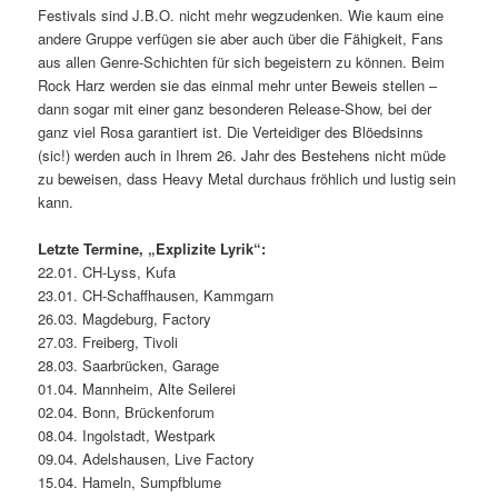
Festivals sind J.B.O. nicht mehr wegzudenken. Wie kaum eine
andere Gruppe verfügen sie aber auch über die Fähigkeit, Fans
aus allen Genre-Schichten für sich begeistern zu können. Beim
Rock Harz werden sie das einmal mehr unter Beweis stellen –
dann sogar mit einer ganz besonderen Release-Show, bei der
ganz viel Rosa garantiert ist. Die Verteidiger des Blöedsinns
(sic!) werden auch in Ihrem 26. Jahr des Bestehens nicht müde
zu beweisen, dass Heavy Metal durchaus fröhlich und lustig sein
kann.
Letzte Termine, „Explizite Lyrik“:
22.01. CH-Lyss, Kufa
23.01. CH-Schaffhausen, Kammgarn
26.03. Magdeburg, Factory
27.03. Freiberg, Tivoli
28.03. Saarbrücken, Garage
01.04. Mannheim, Alte Seilerei
02.04. Bonn, Brückenforum
08.04. Ingolstadt, Westpark
09.04. Adelshausen, Live Factory
15.04. Hameln, Sumpfblume