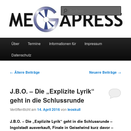
Zum
Zum
primären
sekundären
Such
Inhalt
Inhalt
springen
springen
Megapress GbR
Hauptmenü
Über
Termine
Informationen für
Impressum
Datenschutz
Beitragsnavigation
←
Ältere Beiträge
Neuere Beiträge
→
J.B.O. – Die „Explizite Lyrik“
geht in die Schlussrunde
Veröffentlicht am
14. April 2016
von
leoskull
J.B.O. – Die „Explizite Lyrik“ geht in die Schlussrunde –
Ingolstadt ausverkauft, Finale in Geiselwind kurz davor –