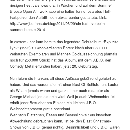
riesigen Festivalshows u.a. in Wacken und auf dem Summer
Breeze Open Air, wo knapp eine halbe Tonne rosarotes Holi-
Farbpulver den Auftritt noch etwas bunter gestaltete. Link:
http://www.jbo-fans.de/blog/2014/08/29/ein-fest-live-beim-
summer-breeze-2014
In diesem Jahr kam bereits das legendäre Debütalbum “Explizite
Lyrik” (1995) zu wohlverdienten Ehren: Nach über 350.000
verkauften Exemplaren und Männer- Goldauszeichnung (damals
noch für 250.000 Stück) hat das Album, mit dem J.B.O. den
Comedy Metal erfunden haben, jetzt 20. Geburtstag.
Nun feiern die Franken, all diese Anlässe gebührend gefeiert zu
haben. Und das werden sie mit einer Best Of-Setliste tun. Lauter
als Wham jemals waren und ganz sicher auch rosaroter als
George Michael jemals sein wird. Weil ja auch Weihnachten ist,
erhält jeder Besucher am Einlass ein kleines J.B.O.-
Weihnachtspräsent gratis obendrauf.
Wer nach Plätzchen, Essen und Besinnlichkeit ein bisschen
Abwechslung gebrauchen kann, ist bei den Blast Christmas-
Shows von J.B.O. genau richtig. Besinnlichkeit und J.B.O. waren