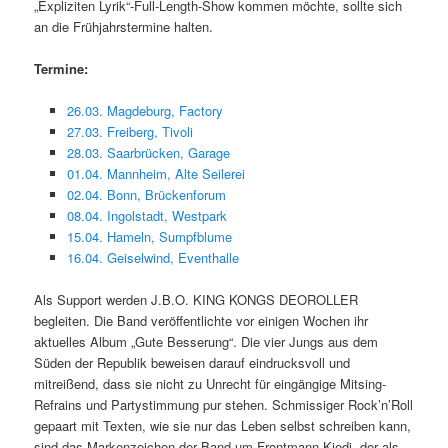
„Expliziten Lyrik“-Full-Length-Show kommen möchte, sollte sich
an die Frühjahrstermine halten.
Termine:
26.03. Magdeburg, Factory
27.03. Freiberg, Tivoli
28.03. Saarbrücken, Garage
01.04. Mannheim, Alte Seilerei
02.04. Bonn, Brückenforum
08.04. Ingolstadt, Westpark
15.04. Hameln, Sumpfblume
16.04. Geiselwind, Eventhalle
Als Support werden J.B.O. KING KONGS DEOROLLER
begleiten. Die Band veröffentlichte vor einigen Wochen ihr
aktuelles Album „Gute Besserung“. Die vier Jungs aus dem
Süden der Republik beweisen darauf eindrucksvoll und
mitreißend, dass sie nicht zu Unrecht für eingängige Mitsing-
Refrains und Partystimmung pur stehen. Schmissiger Rock’n’Roll
gepaart mit Texten, wie sie nur das Leben selbst schreiben kann,
sind das Markenzeichen der Band um Frontmann Kiedi, der als