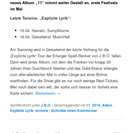
neues Album „11“ nimmt weiter Gestalt an, erste Festivals
im Mai
Letzte Termine, „Explizite Lyrik“:
15.04. Hameln, Sumpfblume
16.04. Geiselwind, MusicHall
Am Samstag wird in Geiselwind der letzte Vorhang für die
„Explizite Lyrik“-Tour der Erlanger Spaß-Rocker von J.B.O. fallen.
Dann wird jenes Album, mit dem die Franken vor knapp 20
Jahren ihren Durchbruch feierten und das Gold-Status erlangte,
zum aller-allerletzten Mal in voller Länge auf einer Bühne
stattfinden. Für die Show gibt es nur noch wenige Rest-Tickets.
Wer noch dabei sein will, der sollte sich besser im Vorfeld eine
Karte sichern.
Weiterlesen
→
Veröffentlicht unter
J.B.O.
|
Verschlagwortet mit
11
,
2016
,
Alben
,
Explizite Lyrik
,
termine
|
Schreibe einen Kommentar