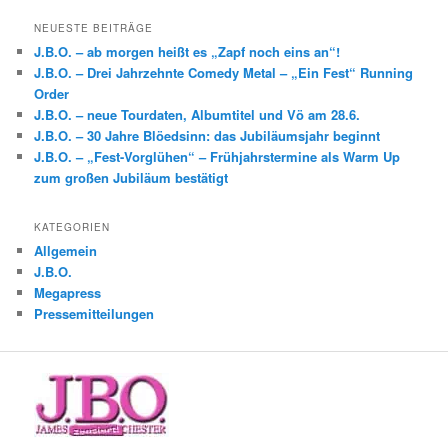
NEUESTE BEITRÄGE
J.B.O. – ab morgen heißt es „Zapf noch eins an“!
J.B.O. – Drei Jahrzehnte Comedy Metal – „Ein Fest“ Running
Order
J.B.O. – neue Tourdaten, Albumtitel und Vö am 28.6.
J.B.O. – 30 Jahre Blöedsinn: das Jubiläumsjahr beginnt
J.B.O. – „Fest-Vorglühen“ – Frühjahrstermine als Warm Up
zum großen Jubiläum bestätigt
KATEGORIEN
Allgemein
J.B.O.
Megapress
Pressemitteilungen