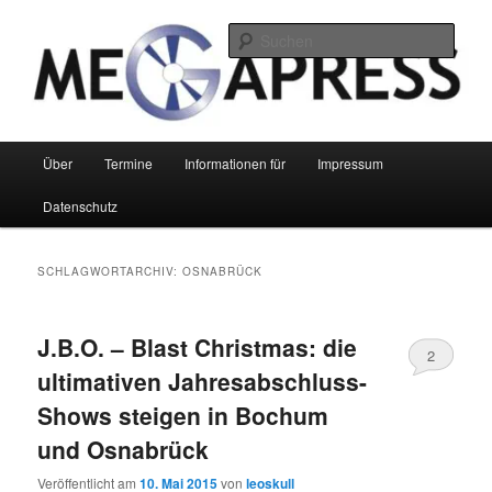
Zum
Zum
primären
sekundären
Such
Inhalt
Inhalt
springen
springen
Megapress GbR
Hauptmenü
Über
Termine
Informationen für
Impressum
Datenschutz
SCHLAGWORTARCHIV:
OSNABRÜCK
J.B.O. – Blast Christmas: die
2
ultimativen Jahresabschluss-
Shows steigen in Bochum
und Osnabrück
Veröffentlicht am
10. Mai 2015
von
leoskull