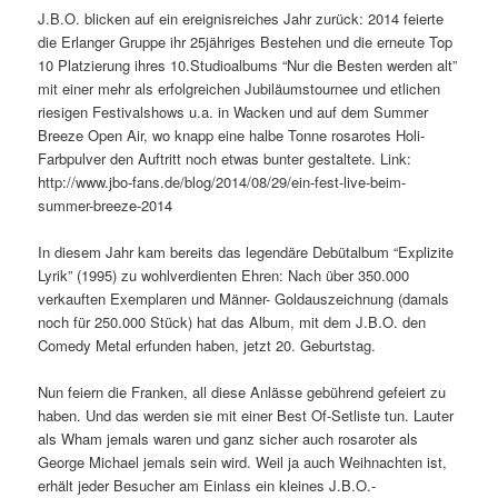
J.B.O. blicken auf ein ereignisreiches Jahr zurück: 2014 feierte
die Erlanger Gruppe ihr 25jähriges Bestehen und die erneute Top
10 Platzierung ihres 10.Studioalbums “Nur die Besten werden alt”
mit einer mehr als erfolgreichen Jubiläumstournee und etlichen
riesigen Festivalshows u.a. in Wacken und auf dem Summer
Breeze Open Air, wo knapp eine halbe Tonne rosarotes Holi-
Farbpulver den Auftritt noch etwas bunter gestaltete. Link:
http://www.jbo-fans.de/blog/2014/08/29/ein-fest-live-beim-
summer-breeze-2014
In diesem Jahr kam bereits das legendäre Debütalbum “Explizite
Lyrik” (1995) zu wohlverdienten Ehren: Nach über 350.000
verkauften Exemplaren und Männer- Goldauszeichnung (damals
noch für 250.000 Stück) hat das Album, mit dem J.B.O. den
Comedy Metal erfunden haben, jetzt 20. Geburtstag.
Nun feiern die Franken, all diese Anlässe gebührend gefeiert zu
haben. Und das werden sie mit einer Best Of-Setliste tun. Lauter
als Wham jemals waren und ganz sicher auch rosaroter als
George Michael jemals sein wird. Weil ja auch Weihnachten ist,
erhält jeder Besucher am Einlass ein kleines J.B.O.-