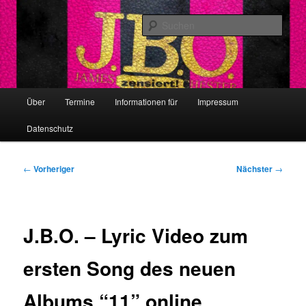
Zum
primären
Such
Inhalt
springen
Megapress GbR
Hauptmenü
Über
Termine
Informationen für
Impressum
Datenschutz
Beitragsnavigation
←
Vorheriger
Nächster
→
J.B.O. – Lyric Video zum
ersten Song des neuen
Albums “11” online