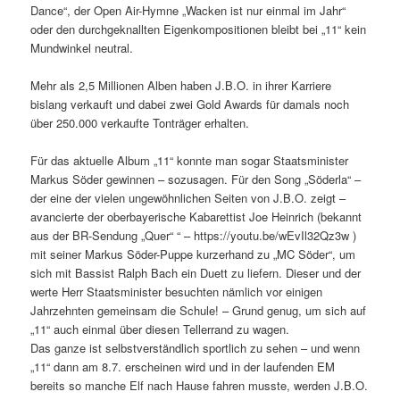
Dance“, der Open Air-Hymne „Wacken ist nur einmal im Jahr“
oder den durchgeknallten Eigenkompositionen bleibt bei „11“ kein
Mundwinkel neutral.
Mehr als 2,5 Millionen Alben haben J.B.O. in ihrer Karriere
bislang verkauft und dabei zwei Gold Awards für damals noch
über 250.000 verkaufte Tonträger erhalten.
Für das aktuelle Album „11“ konnte man sogar Staatsminister
Markus Söder gewinnen – sozusagen. Für den Song „Söderla“ –
der eine der vielen ungewöhnlichen Seiten von J.B.O. zeigt –
avancierte der oberbayerische Kabarettist Joe Heinrich (bekannt
aus der BR-Sendung „Quer“ “ – https://youtu.be/wEvIl32Qz3w )
mit seiner Markus Söder-Puppe kurzerhand zu „MC Söder“, um
sich mit Bassist Ralph Bach ein Duett zu liefern. Dieser und der
werte Herr Staatsminister besuchten nämlich vor einigen
Jahrzehnten gemeinsam die Schule! – Grund genug, um sich auf
„11“ auch einmal über diesen Tellerrand zu wagen.
Das ganze ist selbstverständlich sportlich zu sehen – und wenn
„11“ dann am 8.7. erscheinen wird und in der laufenden EM
bereits so manche Elf nach Hause fahren musste, werden J.B.O.