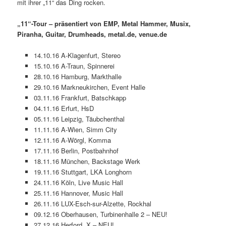
mit ihrer „11“ das Ding rocken.
„11“-Tour – präsentiert von EMP, Metal Hammer, Musix,
Piranha, Guitar, Drumheads, metal.de, venue.de
14.10.16 A-Klagenfurt, Stereo
15.10.16 A-Traun, Spinnerei
28.10.16 Hamburg, Markthalle
29.10.16 Markneukirchen, Event Halle
03.11.16 Frankfurt, Batschkapp
04.11.16 Erfurt, HsD
05.11.16 Leipzig, Täubchenthal
11.11.16 A-Wien, Simm City
12.11.16 A-Wörgl, Komma
17.11.16 Berlin, Postbahnhof
18.11.16 München, Backstage Werk
19.11.16 Stuttgart, LKA Longhorn
24.11.16 Köln, Live Music Hall
25.11.16 Hannover, Music Hall
26.11.16 LUX-Esch-sur-Alzette, Rockhal
09.12.16 Oberhausen, Turbinenhalle 2 – NEU!
27.12.16 Herford, X – NEU!