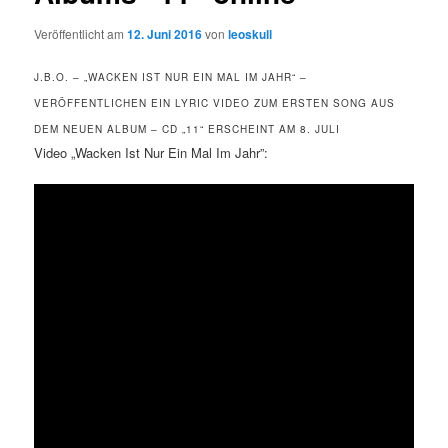
Veröffentlicht am
12. Juni 2016
von
leoskull
J.B.O. – „WACKEN IST NUR EIN MAL IM JAHR“ –
VERÖFFENTLICHEN EIN LYRIC VIDEO ZUM ERSTEN SONG AUS
DEM NEUEN ALBUM – CD „11“ ERSCHEINT AM 8. JULI
Video „Wacken Ist Nur Ein Mal Im Jahr”: