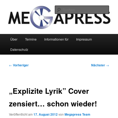
Zum
primären
Such
Inhalt
springen
Megapress GbR
Hauptmenü
Über
Termine
Informationen für
Impressum
Datenschutz
Beitragsnavigation
←
Vorheriger
Nächster
→
„Explizite Lyrik” Cover
zensiert… schon wieder!
Veröffentlicht am
17. August 2012
von
Megapress Team