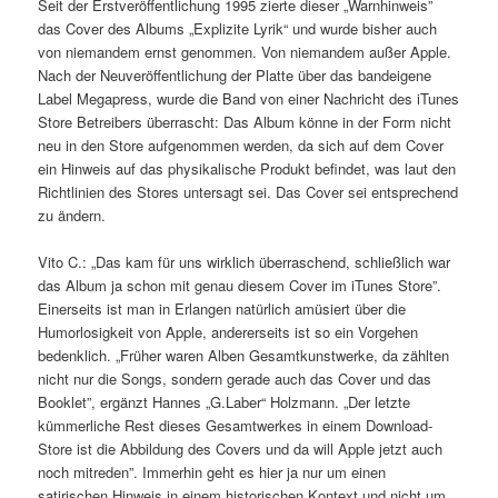
Seit der Erstveröffentlichung 1995 zierte dieser „Warnhinweis”
das Cover des Albums „Explizite Lyrik“ und wurde bisher auch
von niemandem ernst genommen. Von niemandem außer Apple.
Nach der Neuveröffentlichung der Platte über das bandeigene
Label Megapress, wurde die Band von einer Nachricht des iTunes
Store Betreibers überrascht: Das Album könne in der Form nicht
neu in den Store aufgenommen werden, da sich auf dem Cover
ein Hinweis auf das physikalische Produkt befindet, was laut den
Richtlinien des Stores untersagt sei. Das Cover sei entsprechend
zu ändern.
Vito C.: „Das kam für uns wirklich überraschend, schließlich war
das Album ja schon mit genau diesem Cover im iTunes Store”.
Einerseits ist man in Erlangen natürlich amüsiert über die
Humorlosigkeit von Apple, andererseits ist so ein Vorgehen
bedenklich. „Früher waren Alben Gesamtkunstwerke, da zählten
nicht nur die Songs, sondern gerade auch das Cover und das
Booklet”, ergänzt Hannes „G.Laber“ Holzmann. „Der letzte
kümmerliche Rest dieses Gesamtwerkes in einem Download-
Store ist die Abbildung des Covers und da will Apple jetzt auch
noch mitreden”. Immerhin geht es hier ja nur um einen
satirischen Hinweis in einem historischen Kontext und nicht um