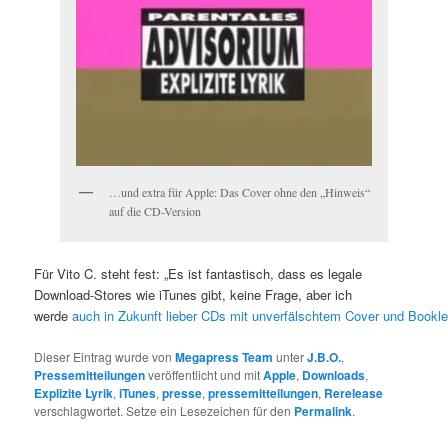
…und extra für Apple: Das Cover ohne den „Hinweis“
auf die CD-Version
Für Vito C. steht fest: „Es ist fantastisch, dass es legale
Download-Stores wie iTunes gibt, keine Frage, aber ich
werde
auch
in
Zukunft
lieber
CDs
mit
unverfälschtem
Cover
und
Bookle
Dieser Eintrag wurde von
Megapress Team
unter
J.B.O.
,
Pressemitteilungen
veröffentlicht und mit
Apple
,
Downloads
,
Explizite Lyrik
,
iTunes
,
presse
,
pressemitteilungen
,
Rerelease
verschlagwortet. Setze ein Lesezeichen für den
Permalink
.