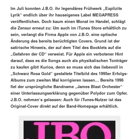
Im Juli konnten J.B.O. ihr legendäres Frühwerk „Explizite
Lyrik“ endlich über ihr hauseigenes Label MEGAPRESS
veröffentlichen. Doch kaum einen Monat im Handel, schlägt
die Zensur erneut zu: Um auch im iTunes Store erhältlich zu
sein, verlangt die Firma Apple von J.B.O. eine optische
Änderung des bereits berüchtigten Covers. Grund ist der
satirische Hinweis, der auf dem Titel des Booklets auf die
„Gefahren der CD“ verweist. Für Apple ein verbotener Hint
darauf, dass es die Songs auch als physikalischen Tonträger
zu kaufen gibt! Kurios, denn so muss sich das liebevoll in
„Schwarz Rosa Gold“ gestaltete Titelbild des 1995er Erfolgs-
Albums zum zweiten Mal korrigieren lassen… Bereits 1996
fiel der ursprüngliche Bandname „James Blast Orchester“
einer Unterlassungserklärung gegenüber Polydor zum Opfer.
J.B.O. nehmen‘s gelassen: Auch für iTunes-Nutzer ist das
Original-Cover direkt auf der Band-Homepage erhältlich.