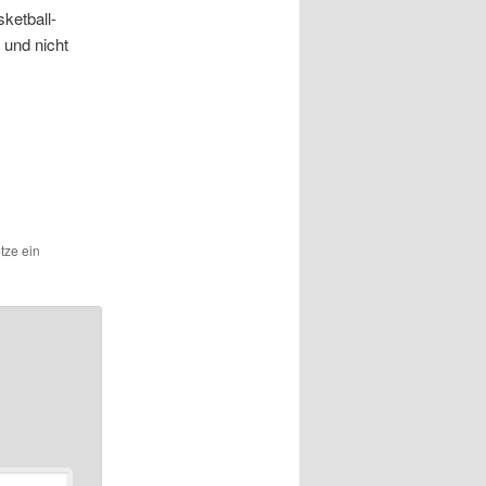
ketball-
 und nicht
etze ein