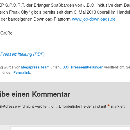
EP S.P.O.R.T. der Erlanger Spaßbarden von J.B.O. inklusive dem Bas
rch Freak City“ gibt`s bereits seit dem 3. Mai 2013 überall im Handel
uf der bandeigenen Download-Plattform
www.job-downloads.de
!
e Grüße
Pressemitteilung (PDF)
rag wurde von
Megapress Team
unter
J.B.O.
,
Pressemitteilungen
veröffentlicht. S
 für den
Permalink
.
ibe einen Kommentar
*
l-Adresse wird nicht veröffentlicht.
Erforderliche Felder sind mit
markiert