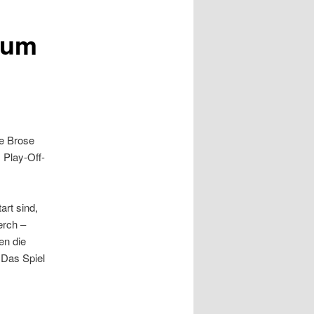
zum
ie Brose
 Play-Off-
rt sind,
erch –
en die
 Das Spiel