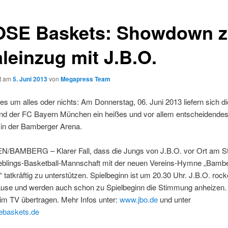
SE Baskets: Showdown 
aleinzug mit J.B.O.
ht am
5. Juni 2013
von
Megapress Team
 es um alles oder nichts: Am Donnerstag, 06. Juni 2013 liefern sich d
nd der FC Bayern München ein heißes und vor allem entscheidendes
 in der Bamberger Arena.
BAMBERG – Klarer Fall, dass die Jungs von J.B.O. vor Ort am Sta
ieblings-Basketball-Mannschaft mit der neuen Vereins-Hymne „Bamb
“ tatkräftig zu unterstützen. Spielbeginn ist um 20.30 Uhr. J.B.O. rock
ause und werden auch schon zu Spielbeginn die Stimmung anheizen.
im TV übertragen. Mehr Infos unter:
www.jbo.de
und unter
ebaskets.de