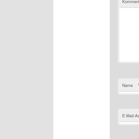
Komment
Name
E-Mail-A