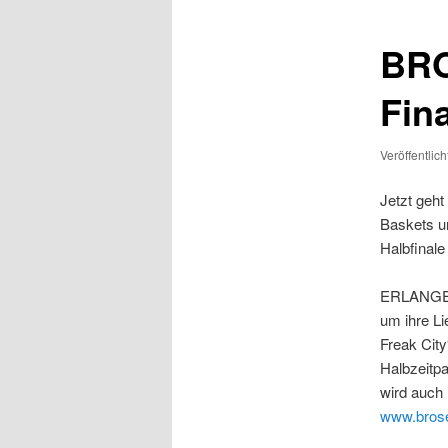
BRO
Fin
Veröffentlic
Jetzt geht
Baskets u
Halbfinale
ERLANGEN/
um ihre L
Freak City
Halbzeitp
wird auch 
www.bros