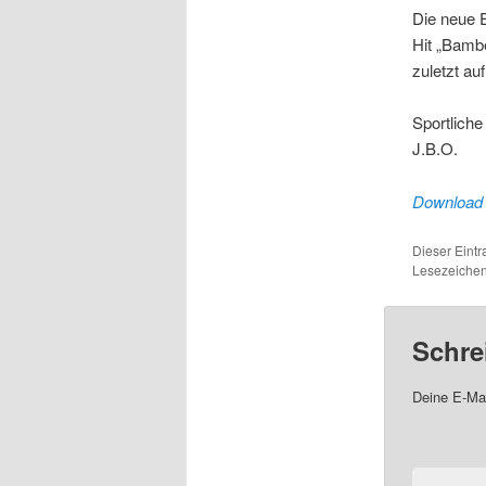
Die neue 
Hit „Bambe
zuletzt a
Sportlich
J.B.O.
Download 
Dieser Eint
Lesezeichen
Schre
Deine E-Mai